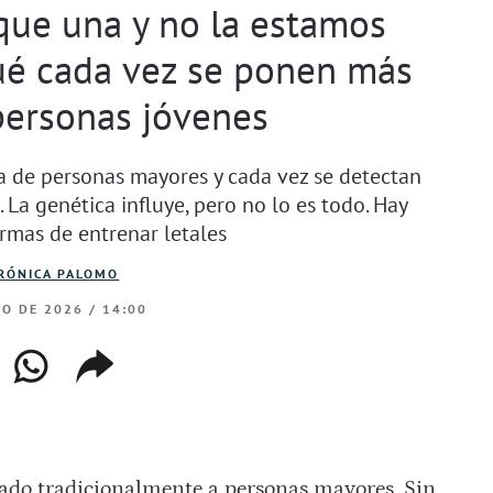
que una y no la estamos
ué cada vez se ponen más
personas jóvenes
a de personas mayores y cada vez se detectan
a genética influye, pero no lo es todo. Hay
ormas de entrenar letales
RÓNICA PALOMO
RO DE 2026 / 14:00
ebook
whatsapp
copiar
web
enlace
iado tradicionalmente a personas mayores. Sin