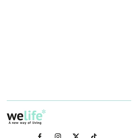
–
–
–
–