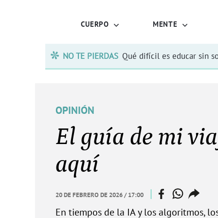
CUERPO
MENTE
NO TE PIERDAS
Qué difícil es educar sin s
OPINIÓN
El guía de mi via
aquí
facebook
whatsapp
copiar
|
20 DE FEBRERO DE 2026 / 17:00
web
enlace
En tiempos de la IA y los algoritmos, lo