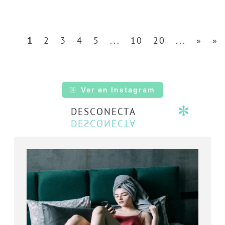
1
2
3
4
5
...
10
20
...
»
»
Ver en Instagram
DESCONECTA