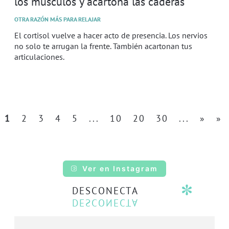
los músculos y acartona las caderas
OTRA RAZÓN MÁS PARA RELAJAR
El cortisol vuelve a hacer acto de presencia. Los nervios
no solo te arrugan la frente. También acartonan tus
articulaciones.
1
2
3
4
5
...
10
20
30
...
»
»
Ver en Instagram
DESCONECTA