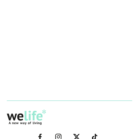
–
–
–
–