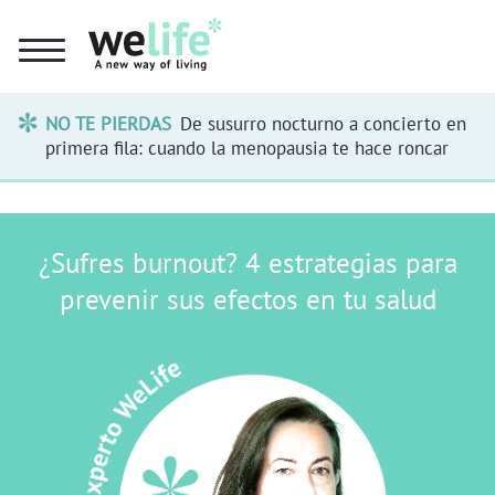
NO TE PIERDAS
De susurro nocturno a concierto en
primera fila: cuando la menopausia te hace roncar
¿Sufres burnout? 4 estrategias para
prevenir sus efectos en tu salud