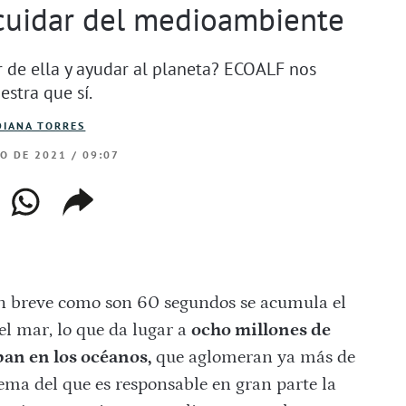
cuidar del medioambiente
r de ella y ayudar al planeta? ECOALF nos
stra que sí.
DIANA TORRES
IO DE 2021 / 09:07
ebook
whatsapp
copiar
web
enlace
n breve como son 60 segundos se acumula el
l mar, lo que da lugar a
ocho millones de
ban en los océanos,
que aglomeran ya más de
ma del que es responsable en gran parte la