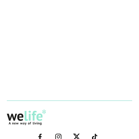
–
–
–
–