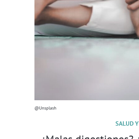
@Unsplash
SALUD Y
¿Malas digestiones? 