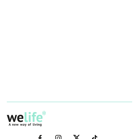
–
–
–
–