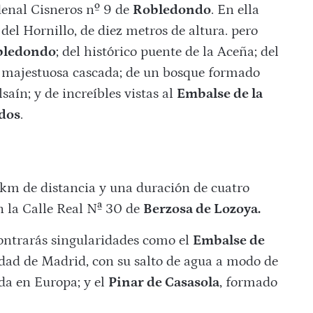
enal Cisneros nº 9 de
Robledondo
. En ella
el Hornillo, de diez metros de altura. pero
bledondo
; del histórico puente de la Aceña; del
a majestuosa cascada; de un bosque formado
saín; y de increíbles vistas al
Embalse de la
edos
.
 km de distancia y una duración de cuatro
n la Calle Real Nª 30 de
Berzosa de Lozoya.
contrarás singularidades como el
Embalse de
dad de Madrid, con su salto de agua a modo de
ida en Europa; y el
Pinar de Casasola
, formado