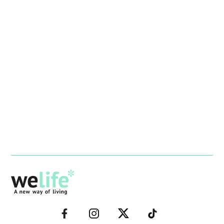
–
–
–
–
FACEBOOK–
INSTAGRAM–
TWITTER–
WELIFE–