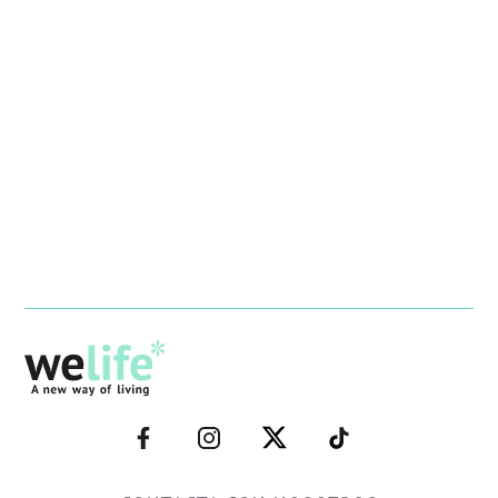
–
–
–
–
FACEBOOK–
INSTAGRAM–
TWITTER–
WELIFE–