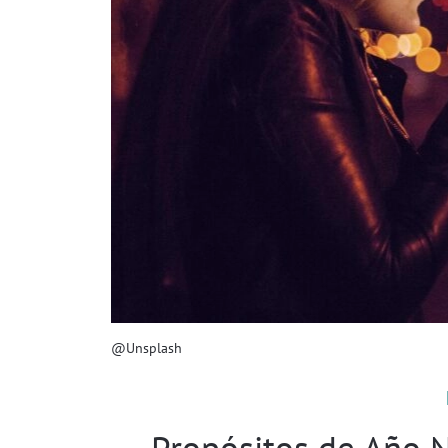
@Unsplash
Propósitos de Año N