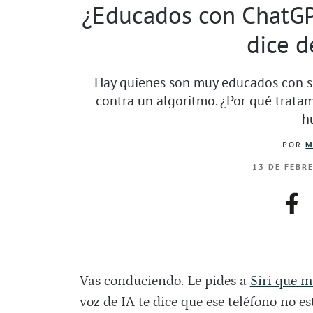
¿Educados con ChatGPT
dice d
Hay quienes son muy educados con su
contra un algoritmo. ¿Por qué tratam
h
POR
M
13 DE FEBR
fac
Vas conduciendo. Le pides a
Siri que m
voz de IA te dice que ese teléfono no est