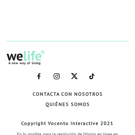
–
–
–
–
FACEBOOK–
INSTAGRAM–
TWITTER–
WELIFE–
CONTACTA CON NOSOTROS
QUIÉNES SOMOS
Copyright Vocento interactive 2021
En lo posible, para la resolución de litigios en línea en