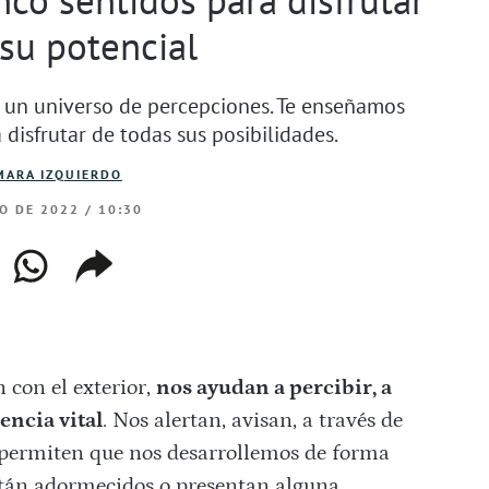
su potencial
o un universo de percepciones. Te enseñamos
disfrutar de todas sus posibilidades.
MARA IZQUIERDO
IO DE 2022 / 10:30
ebook
whatsapp
copiar
web
enlace
 con el exterior,
nos ayudan a percibir, a
encia vital
. Nos alertan, avisan, a través de
permiten que nos desarrollemos de forma
están adormecidos o presentan alguna