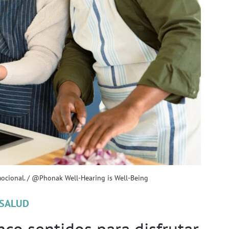
mocional. / @Phonak Well-Hearing is Well-Being
SALUD
co sentidos para disfrutar