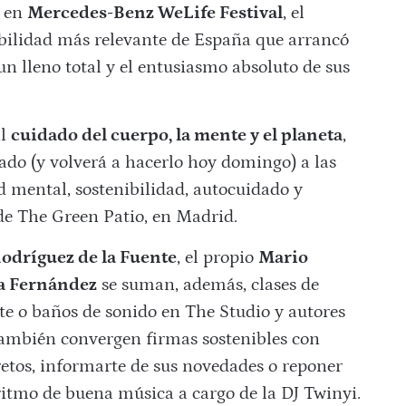
s en
Mercedes-Benz WeLife Festival
, el
ibilidad más relevante de España que arrancó
n lleno total y el entusiasmo absoluto de sus
al
cuidado del cuerpo, la mente y el planeta
,
do (y volverá a hacerlo hoy domingo) a las
d mental, sostenibilidad, autocuidado y
e The Green Patio, en Madrid.
odríguez de la Fuente
, el propio
Mario
a Fernández
se suman, además, clases de
te o baños de sonido en The Studio y autores
también convergen firmas sostenibles con
retos, informarte de sus novedades o reponer
 ritmo de buena música a cargo de la DJ Twinyi.