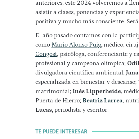
anteriores, este 2024 volveremos a lle
asistir a clases, ponencias y experienc
positiva y mucho más consciente. Será 
El año pasado contamos con la particip
como
Mario Alonso Puig
,
médico, ciruj
Congost
,
psicóloga, conferenciante y es
profesional y campeona olímpica;
Odil
divulgadora científica ambiental;
Jana
especializada en bienestar y descanso;
matrimonial;
Inés Lipperheide,
médic
Puerta de Hierro;
Beatriz Larrea
, nutr
Lucas,
periodista y escritor.
TE PUEDE INTERESAR