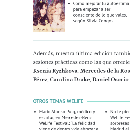
Cómo mejorar tu autoestima
para empezar a ser
consciente de lo que vales,
según Silvia Congost
Además, nuestra última edición tambié
sesiones prácticas como las que ofreci
Ksenia Ryzhkova
,
Mercedes de la Ros
Pérez
,
Carolina Drake,
Daniel Osorio 
OTROS TEMAS WELIFE
Mario Alonso Puig, médico y
No te pie
escritor, en Mercedes-Benz
WeLife Fes
WeLife Festival: “La felicidad
sorpresas
viene de dentro y de abrazar a
Madrid el