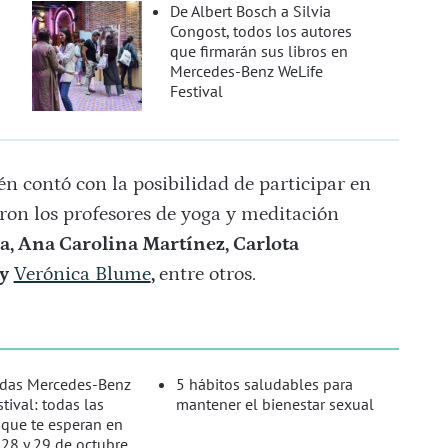
De Albert Bosch a Silvia
Congost, todos los autores
que firmarán sus libros en
Mercedes-Benz WeLife
Festival
n contó con la posibilidad de participar en
eron los profesores de yoga y meditación
a,
Ana Carolina Martínez,
Carlota
y
Verónica Blume
,
entre otros.
rdas Mercedes-Benz
5 hábitos saludables para
tival: todas las
mantener el bienestar sexual
 que te esperan en
 28 y 29 de octubre