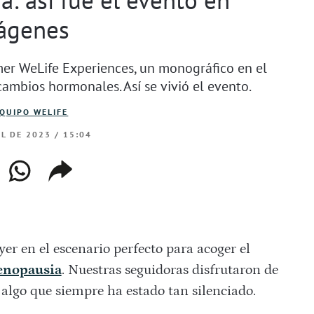
ágenes
imer WeLife Experiences, un monográfico en el
mbios hormonales. Así se vivió el evento.
QUIPO WELIFE
IL DE 2023 / 15:04
ebook
whatsapp
copiar
web
enlace
yer en el escenario perfecto para acoger el
enopausia
. Nuestras seguidoras disfrutaron de
 algo que siempre ha estado tan silenciado.