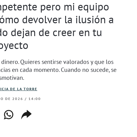
mpetente pero mi equipo
ómo devolver la ilusión a
do dejan de creer en tu
oyecto
dinero. Quieres sentirse valorados y que los
ncias en cada momento. Cuando no sucede, se
smotivan.
ICIA DE LA TORRE
RO DE 2026 / 14:00
ebook
whatsapp
copiar
web
enlace