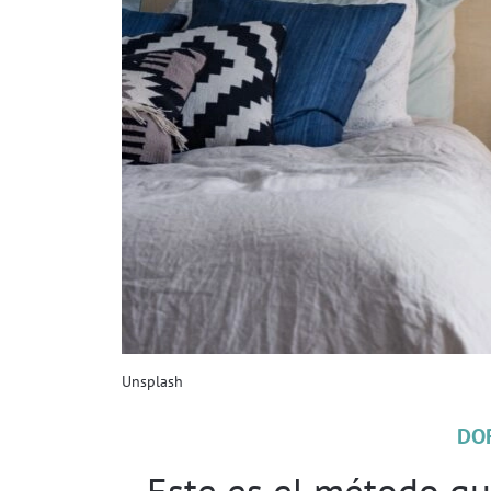
Unsplash
DO
Este es el método qu