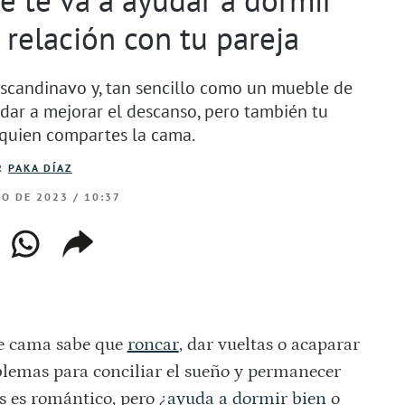
 relación con tu pareja
scandinavo y, tan sencillo como un mueble de
dar a mejorar el descanso, pero también tu
quien compartes la cama.
R
PAKA DÍAZ
RO DE 2023 / 10:37
ebook
whatsapp
copiar
web
enlace
e cama sabe que
roncar
, dar vueltas o acaparar
blemas para conciliar el sueño y permanecer
s es romántico, pero ¿
ayuda a dormir bien
o