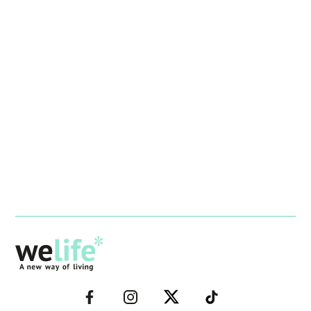
–
–
–
–
FACEBOOK–
INSTAGRAM–
TWITTER–
WELIFE–