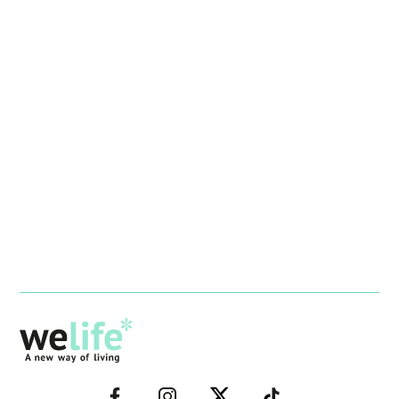
–
–
–
–