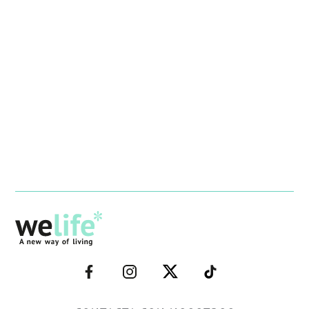
–
–
–
–
FACEBOOK–
INSTAGRAM–
TWITTER–
WELIFE–