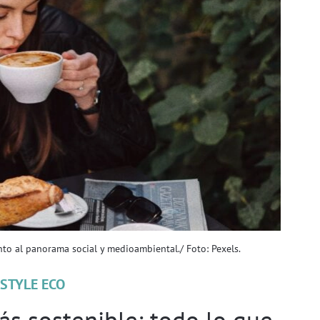
nto al panorama social y medioambiental./ Foto: Pexels.
ESTYLE ECO
ás sostenible: todo lo que