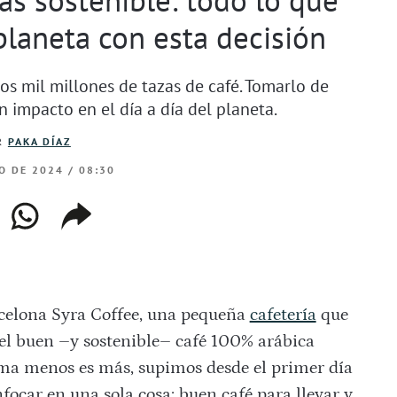
planeta con esta decisión
s mil millones de tazas de café. Tomarlo de
n impacto en el día a día del planeta.
R
PAKA DÍAZ
O DE 2024 / 08:30
ebook
whatsapp
copiar
web
enlace
celona Syra Coffee, una pequeña
cafetería
que
 el buen –y sostenible– café 100% arábica
 lema menos es más, supimos desde el primer día
focar en una sola cosa: buen café para llevar y