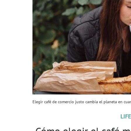
Elegir café de comercio justo cambia el planeta en cua
LIF
Cómo elegir el café m