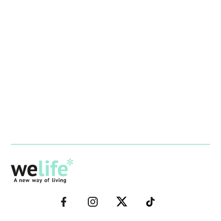
–
–
–
–
FACEBOOK–
INSTAGRAM–
TWITTER–
WELIFE–