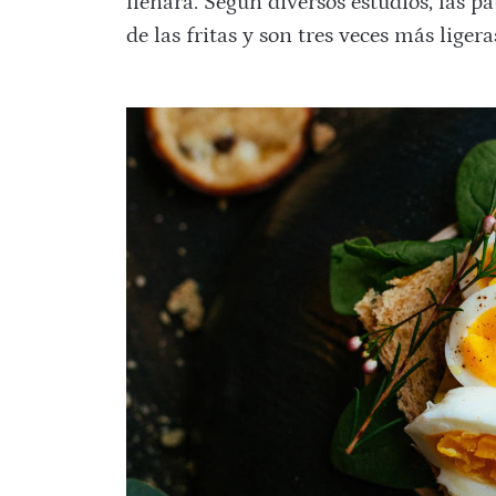
llenará. Según diversos estudios, las p
de las fritas y son tres veces más liger