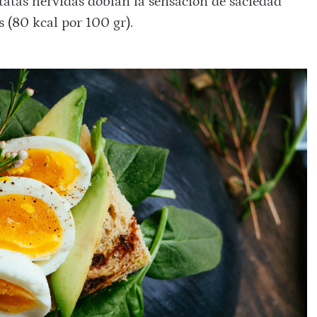
atatas hervidas doblan la sensación de saciedad
as (80 kcal por 100 gr).