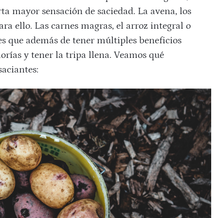
rta mayor sensación de saciedad. La avena, los
ra ello. Las carnes magras, el arroz integral o
es que además de tener múltiples beneficios
orías y tener la tripa llena. Veamos qué
aciantes: