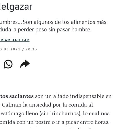
delgazar
egumbres… Son algunos de los alimentos más
 duda, a perder peso sin pasar hambre.
IRIAM AGUILAR
O DE 2021 / 20:23
ebook
whatsapp
copiar
web
enlace
ntos saciantes
son un aliado indispensable en
.
Calman la ansiedad por la comida al
 estómago lleno (sin hincharnos), lo cual nos
mida con un postre o ir a picar entre horas.