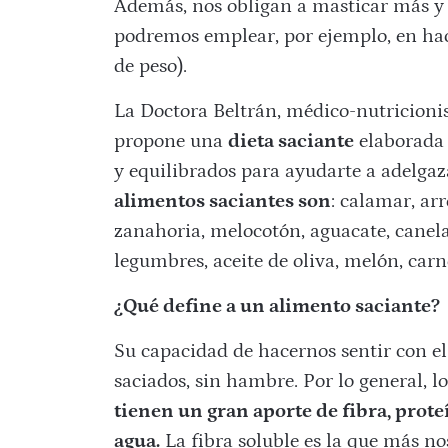
Además, nos obligan a masticar más y
podremos emplear, por ejemplo, en hace
de peso).
La Doctora Beltrán, médico-nutricionist
propone una
dieta saciante
elaborada 
y equilibrados para ayudarte a
adelgaz
alimentos saciantes son
: calamar, arr
zanahoria, melocotón, aguacate, canela,
legumbres, aceite de oliva, melón, ca
¿Qué define a un alimento saciante?
Su capacidad de hacernos sentir con el
saciados, sin hambre. Por lo general, l
tienen un gran aporte de fibra,
prote
agua.
La fibra soluble es la que más n