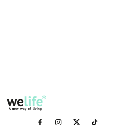
–
–
–
–
FACEBOOK–
INSTAGRAM–
TWITTER–
WELIFE–