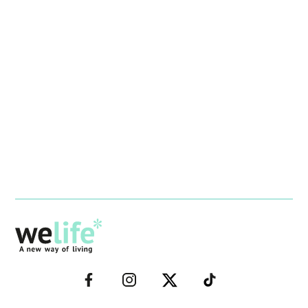
–
–
–
–
FACEBOOK–
INSTAGRAM–
TWITTER–
WELIFE–