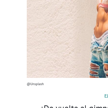
@Unsplash
E
¿De vuelta al gimna