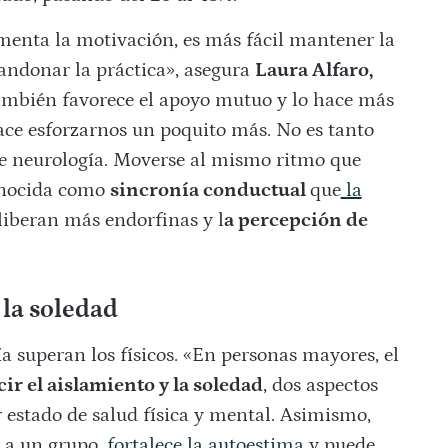
menta la motivación, es más fácil mantener la
andonar la práctica», asegura
Laura Alfaro,
ambién favorece el apoyo mutuo y lo hace más
hace esforzarnos un poquito más. No es tanto
de neurología. Moverse al mismo ritmo que
conocida como
sincronía conductual
que
la
 liberan más endorfinas y l
a percepción de
 la soledad
a superan los físicos. «En personas mayores, el
ir el aislamiento y la soledad
, dos aspectos
 estado de salud física y mental. Asimismo,
 a un grupo,
fortalece la autoestima
y puede