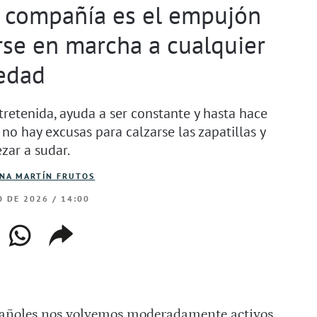
en compañía es el empujón
se en marcha a cualquier
edad
tretenida, ayuda a ser constante y hasta hace
o hay excusas para calzarse las zapatillas y
zar a sudar.
INA MARTÍN FRUTOS
O DE 2026 / 14:00
ebook
whatsapp
copiar
web
enlace
añoles nos volvemos moderadamente activos.