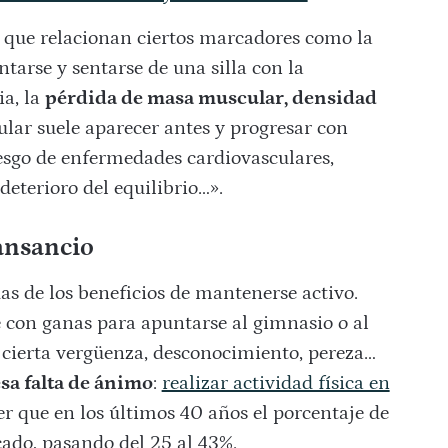
 que relacionan ciertos marcadores como la
tarse y sentarse de una silla con la
ia, la
pérdida de masa muscular, densidad
ular suele aparecer antes y progresar con
sgo de enfermedades cardiovasculares,
 deterioro del equilibrio…».
ansancio
s de los beneficios de mantenerse activo.
 con ganas para apuntarse al gimnasio o al
y cierta vergüenza, desconocimiento, pereza…
esa falta de ánimo
:
realizar actividad física en
er que en los últimos 40 años el porcentaje de
ado, pasando del 25 al 43%.