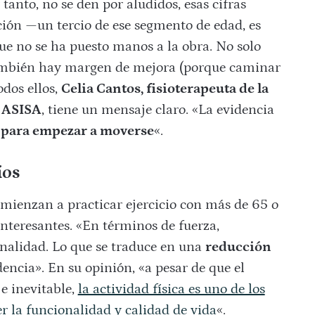
tanto, no se den por aludidos, esas cifras
ción —un tercio de ese segmento de edad, es
e no se ha puesto manos a la obra. No solo
 también hay margen de mejora (porque caminar
odos ellos,
Celia Cantos, fisioterapeuta de la
e ASISA
, tiene un mensaje claro. «La evidencia
 para empezar a moverse
«.
íos
mienzan a practicar ejercicio con más de 65 o
nteresantes. «En términos de fuerza,
onalidad. Lo que se traduce en una
reducción
ncia». En su opinión, «a pesar de que el
e inevitable,
la actividad física es uno de los
 la funcionalidad y calidad de vida
«.