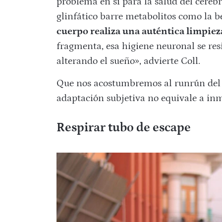
problema en sí para la salud del cereb
glinfático barre metabolitos como la be
cuerpo realiza una auténtica limpie
fragmenta, esa higiene neuronal se res
alterando el sueño», advierte Coll.
Que nos acostumbremos al runrún del tr
adaptación subjetiva no equivale a inm
Respirar tubo de escape