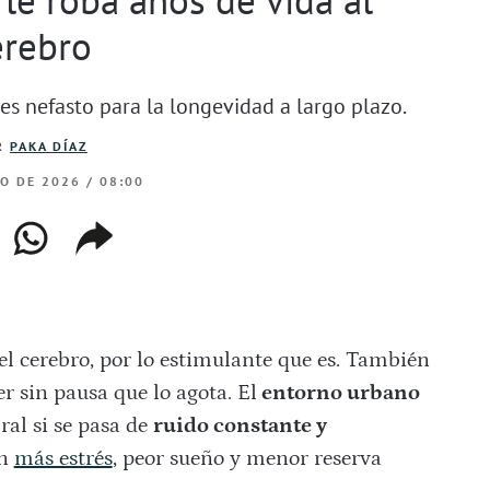
erebro
 es nefasto para la longevidad a largo plazo.
R
PAKA DÍAZ
IO DE 2026 / 08:00
ebook
whatsapp
copiar
web
enlace
l cerebro, por lo estimulante que es. También
r sin pausa que lo agota. El
entorno urbano
ral si se pasa de
ruido constante y
on
más estrés
, peor sueño y menor reserva