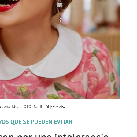
uena idea. FOTO: Nadin SH/Pexels.
VOS QUE SE PUEDEN EVITAR
son por una intolerancia