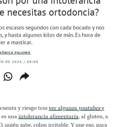
ue necesitas ortodoncia?
nos escasos segundos con cada bocado y nos
, y hasta algunos kilos de más. Es hora de
er a masticar.
RÓNICA PALOMO
O DE 2026 / 08:00
ebook
whatsapp
copiar
web
enlace
 cuenta y riesgo tras
ver algunos
youtubes
y
a es una
intolerancia alimentaria
, al gluten, a
 O, quién sabe, colon irritable. Y que eso, para