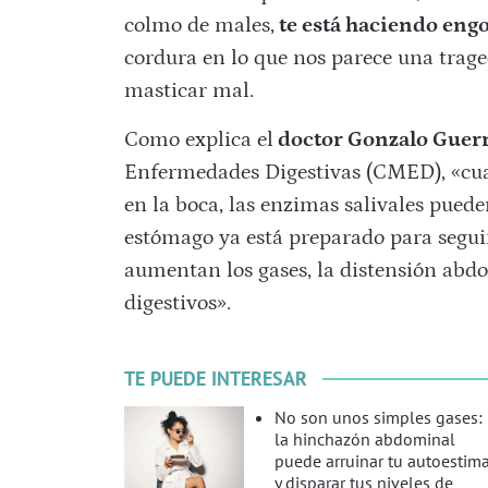
colmo de males,
te está haciendo eng
cordura en lo que nos parece una trag
masticar mal.
Como explica el
doctor Gonzalo Guerr
Enfermedades Digestivas (CMED), «cua
en la boca, las enzimas salivales puede
estómago ya está preparado para seguir
aumentan los gases, la distensión abd
digestivos».
TE PUEDE INTERESAR
No son unos simples gases:
la hinchazón abdominal
puede arruinar tu autoestim
y disparar tus niveles de