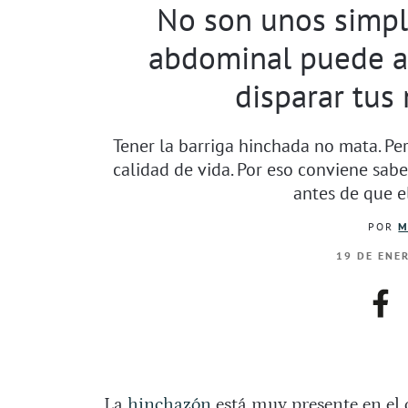
No son unos simpl
abdominal puede ar
disparar tus 
Tener la barriga hinchada no mata. Per
calidad de vida. Por eso conviene sab
antes de que e
POR
M
19 DE ENE
fac
La
hinchazón
está muy presente en el 