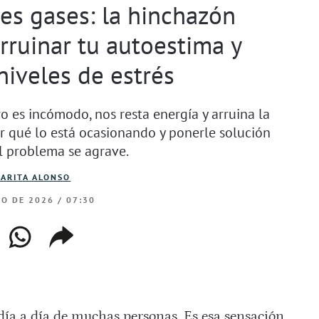
es gases: la hinchazón
ruinar tu autoestima y
niveles de estrés
o es incómodo, nos resta energía y arruina la
er qué lo está ocasionando y ponerle solución
l problema se agrave.
ARITA ALONSO
RO DE 2026 / 07:30
ebook
whatsapp
copiar
web
enlace
día a día de muchas personas. Es esa sensación