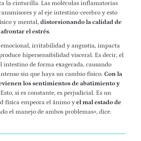
a la cinturilla. L
as moléculas inflamatorias
ransmisores y al eje intestino-cerebro y esto
ísico y mental,
distorsionando la calidad de
afrontar el estrés
.
 emocional, irritabilidad y angustia, impacta
 produce h
ipersensibilidad visceral. E
s decir, el
el intestino de forma exagerada, causando
 intenso sin que haya un cambio físico.
Con la
evienen los sentimientos de abatimiento y
Esto, si es constante, es perjudicial. Es un
ad física empeora el ánimo y
el mal estado de
ndo el manejo de ambos problemas», dice.