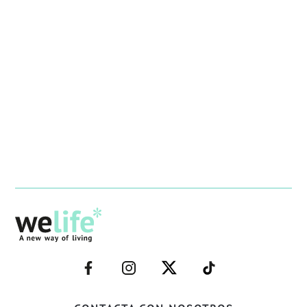
–
–
–
–
FACEBOOK–
INSTAGRAM–
TWITTER–
WELIFE–