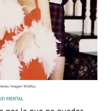
blema./ Imagen: Wildfox.
UD MENTAL
n por la que no puedes