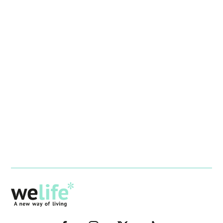
–
–
–
–