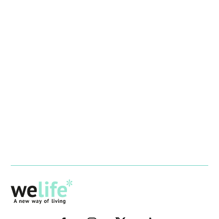
–
–
–
–