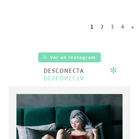
1
2
3
4
»
Ver en Instagram
DESCONECTA