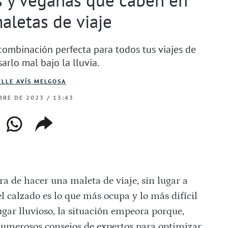
aletas de viaje
ombinación perfecta para todos tus viajes de
arlo mal bajo la lluvia.
LLE AVÍS MELGOSA
BRE DE 2023 / 13:43
ebook
whatsapp
copiar
web
enlace
a de hacer una maleta de viaje, sin lugar a
 calzado es lo que más ocupa y lo más difícil
ugar lluvioso, la situación empeora porque,
umerosos consejos de expertos para optimizar