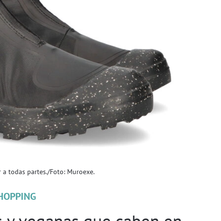
 a todas partes./Foto: Muroexe.
HOPPING
s y veganas que caben en