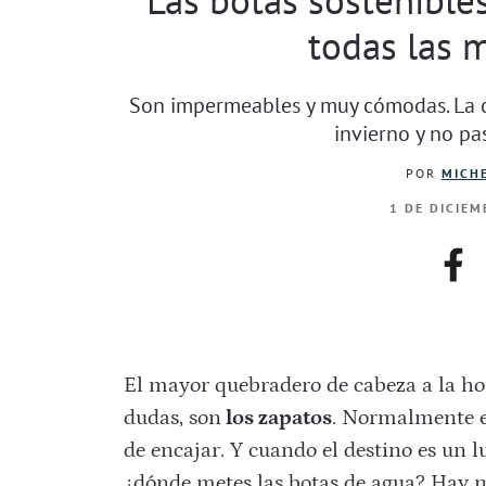
todas las m
Son impermeables y muy cómodas. La c
invierno y no pas
POR
MICHE
1 DE DICIEM
fac
El mayor quebradero de cabeza a la hor
dudas, son
los zapatos
. Normalmente el
de encajar. Y cuando el destino es un l
¿dónde metes las botas de agua? Hay n