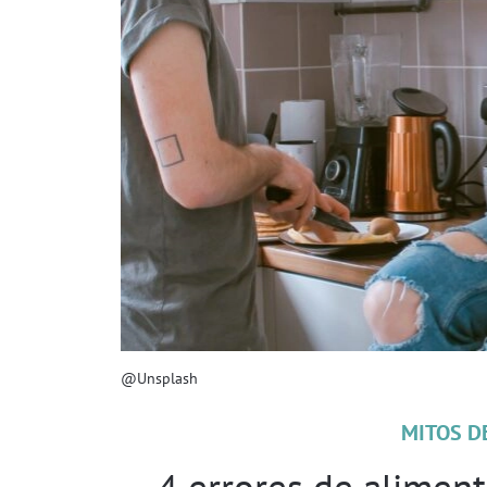
@Unsplash
MITOS D
4 errores de alimen