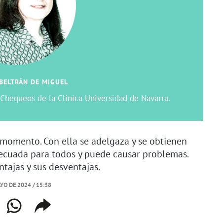
BELTRÁN DE MIGUEL
e Chequeos de la Clínica Universidad de Navarra.
l momento. Con ella se adelgaza y se obtienen
decuada para todos y puede causar problemas.
ntajas y sus desventajas.
YO DE 2024 / 15:38
book
whatsapp
copiar
web
enlace