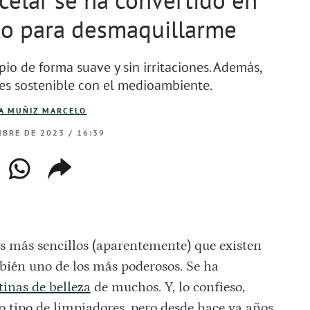
to para desmaquillarme
mpio de forma suave y sin irritaciones. Además,
 es sostenible con el medioambiente.
A MUÑIZ MARCELO
BRE DE 2023 / 16:39
ebook
whatsapp
copiar
web
enlace
s más sencillos (aparentemente) que existen
bién uno de los más poderosos. Se ha
tinas de belleza
de muchos. Y, lo confieso,
o tipo de limpiadores, pero desde hace ya años