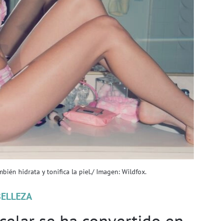
ién hidrata y tonifica la piel./ Imagen: Wildfox.
BELLEZA
celar se ha convertido en