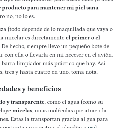
 producto para mantener mi piel sana
.
o no, no lo es.
eza (todo depende de lo maquillada que vaya o
agua micelar es directamente
el primer o el
De hecho, siempre llevo un pequeño bote de
 con ella o llevarla en mi neceser en el avión.
 barra limpiador más práctico que hay. Así
s, tres y hasta cuatro en uno, toma nota.
edades y beneficios
do y transparente
, como el agua (como su
cluye
micelas
, unas moléculas que atraen la
s. Estas la transportan gracias al gua para
importante no arrastrar el algodón o
pad