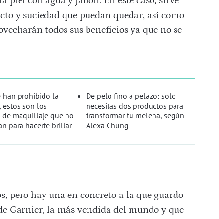
a piel con agua y jabón. En este caso, sirve
ucto y suciedad que puedan quedar, así como
provecharán todos sus beneficios ya que no se
 han prohibido la
De pelo fino a pelazo: solo
, estos son los
necesitas dos productos para
 de maquillaje que no
transformar tu melena, según
an para hacerte brillar
Alexa Chung
os, pero hay una en concreto a la que guardo
r de Garnier, la más vendida del mundo y que