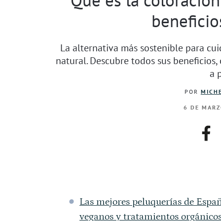
beneficio
La alternativa más sostenible para cui
natural. Descubre todos sus beneficios,
a 
POR
MICHE
6 DE MARZ
fac
Las mejores peluquerías de Españ
veganos y tratamientos orgánico