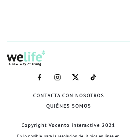
–
–
–
–
FACEBOOK–
INSTAGRAM–
TWITTER–
WELIFE–
CONTACTA CON NOSOTROS
QUIÉNES SOMOS
Copyright Vocento interactive 2021
En lo posible, para la resolución de litigios en línea en