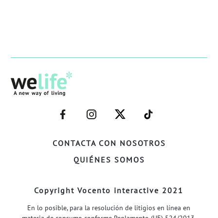
–
–
–
–
FACEBOOK–
INSTAGRAM–
TWITTER–
WELIFE–
CONTACTA CON NOSOTROS
QUIÉNES SOMOS
Copyright Vocento interactive 2021
En lo posible, para la resolución de litigios en línea en
materia de consumo conforme Reglamento (UE) 524/2013,