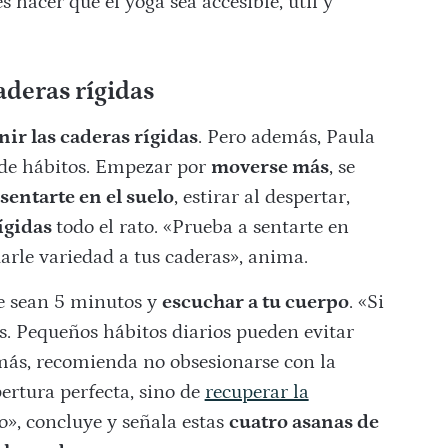
hacer que el yoga sea accesible, útil y
aderas rígidas
nir las caderas rígidas
. Pero además, Paula
 de hábitos. Empezar por
moverse más
, se
sentarte en el suelo
, estirar al despertar,
rígidas
todo el rato. «Prueba a sentarte en
darle variedad a tus caderas», anima.
e sean 5 minutos y
escuchar a tu cuerpo
. «Si
es. Pequeños hábitos diarios pueden evitar
más, recomienda no obsesionarse con la
pertura perfecta, sino de
recuperar la
o», concluye y señala estas
cuatro asanas de