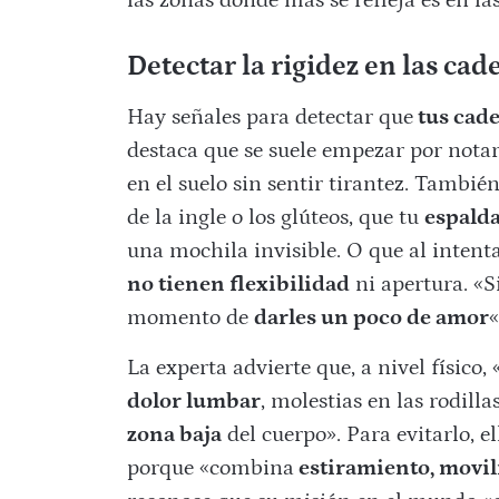
las zonas donde más se refleja es en la
Detectar la rigidez en las cad
Hay señales para detectar que
tus cade
destaca que se suele empezar por nota
en el suelo sin sentir tirantez. También
de la ingle o los glúteos, que tu
espalda
una mochila invisible. O que al intenta
no tienen flexibilidad
ni apertura. «Si
momento de
darles un poco de amor
«
La experta advierte que, a nivel físico
dolor lumbar
, molestias en las rodill
zona baja
del cuerpo». Para evitarlo, e
porque «combina
estiramiento, movil