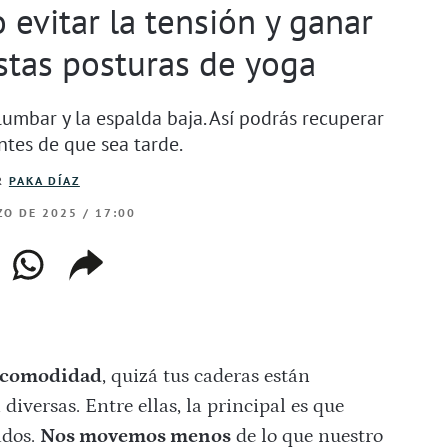
 evitar la tensión y ganar
estas posturas de yoga
lumbar y la espalda baja. Así podrás recuperar
ntes de que sea tarde.
R
PAKA DÍAZ
O DE 2025 / 17:00
ebook
whatsapp
copiar
web
enlace
incomodidad
, quizá tus caderas están
iversas. Entre ellas, la principal es que
ados.
Nos movemos menos
de lo que nuestro