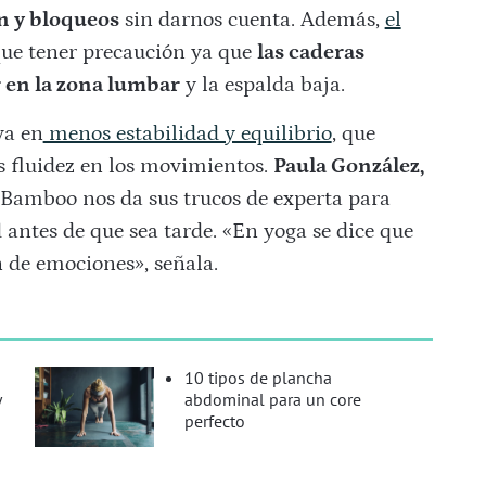
 y bloqueos
sin darnos cuenta. Además,
el
que tener precaución ya que
las caderas
 en la zona lumbar
y la espalda baja.
va en
menos estabilidad y equilibrio
, que
s fluidez en los movimientos.
Paula González,
 Bamboo nos da sus trucos de experta para
 antes de que sea tarde. «En yoga se dice que
 de emociones», señala.
10 tipos de plancha
y
abdominal para un core
perfecto