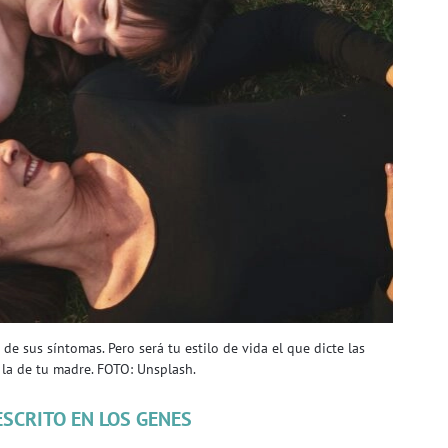
e sus síntomas. Pero será tu estilo de vida el que dicte las
 la de tu madre. FOTO: Unsplash.
ESCRITO EN LOS GENES