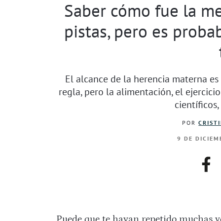
Saber cómo fue la m
pistas, pero es proba
El alcance de la herencia materna es 
regla, pero la alimentación, el ejercici
científicos
POR
CRIST
9 DE DICIEM
fac
Puede que te hayan repetido muchas ve