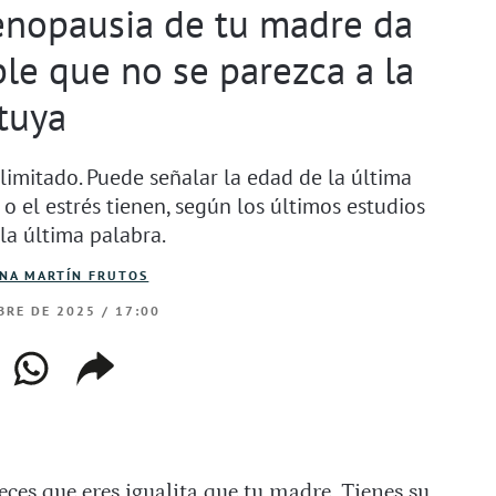
enopausia de tu madre da
ble que no se parezca a la
tuya
limitado. Puede señalar la edad de la última
o o el estrés tienen, según los últimos estudios
, la última palabra.
INA MARTÍN FRUTOS
BRE DE 2025 / 17:00
ebook
whatsapp
copiar
web
enlace
ces que eres igualita que tu madre. Tienes su