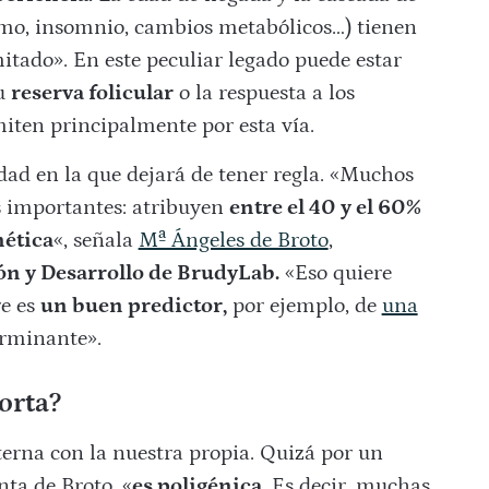
nimo, insomnio, cambios metabólicos…) tienen
itado». En este peculiar legado puede estar
tu
reserva folicular
o la respuesta a los
miten principalmente por esta vía.
edad en la que dejará de tener regla. «Muchos
s importantes: atribuyen
entre el 40 y el 60%
nética
«, señala
Mª Ángeles de Broto
,
ón y Desarrollo de BrudyLab.
«Eso quiere
e es
un buen predictor,
por ejemplo, de
una
erminante».
orta?
rna con la nuestra propia. Quizá por un
ta de Broto, «
es poligénica
. Es decir, muchas